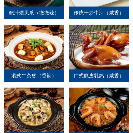
鲍汁煨凤爪（微微辣）
传统干炒牛河（咸香）
港式牛杂煲（香辣）
广式脆皮乳鸽（咸香）