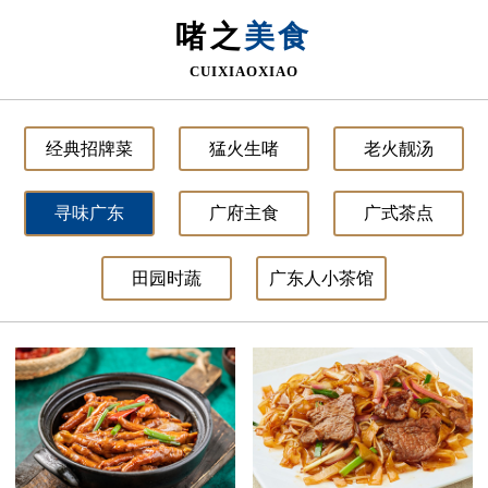
啫之
美食
CUIXIAOXIAO
经典招牌菜
猛火生啫
老火靓汤
寻味广东
广府主食
广式茶点
田园时蔬
广东人小茶馆